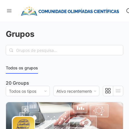
Grupos
Grupos
de
pesquisa…
Todos os grupos
20
Groups
Ordenar
Ordenar
por:
por: