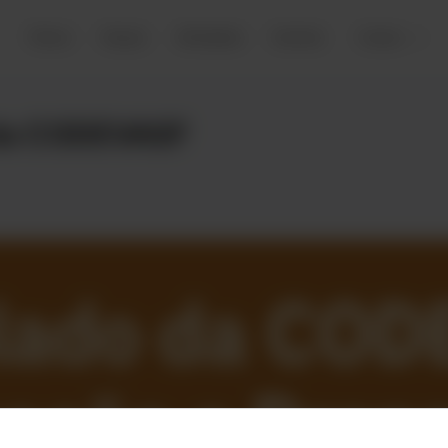
Fóruns
Grupos
Atividades
Eventos
Cursos
 da CODEVASF