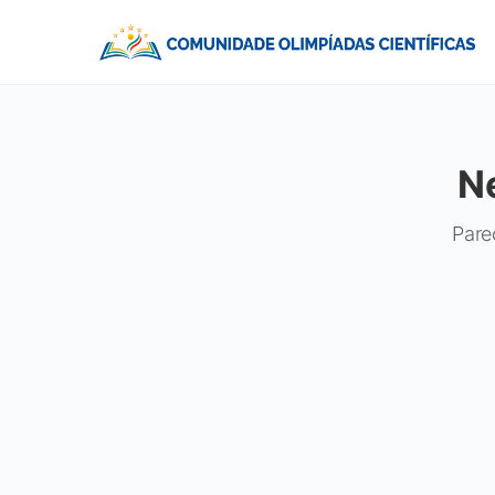
N
Pare