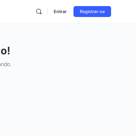
Entrar
Registrar-se
o!
ando.