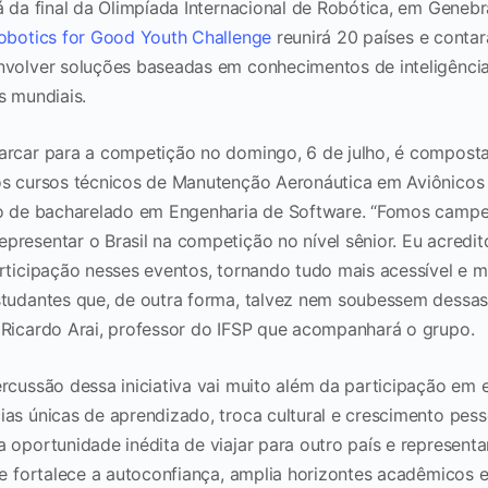
á da final da Olimpíada Internacional de Robótica, em Genebra
obotics for Good Youth Challenge
reunirá 20 países e conta
volver soluções baseadas em conhecimentos de inteligência a
os mundiais.
arcar para a competição no domingo, 6 de julho, é compost
os cursos técnicos de Manutenção Aeronáutica em Aviônicos 
so de bacharelado em Engenharia de Software. “Fomos camp
presentar o Brasil na competição no nível sênior. Eu acredi
articipação nesses eventos, tornando tudo mais acessível e 
studantes que, de outra forma, talvez nem soubessem dessa
 Ricardo Arai, professor do IFSP que acompanhará o grupo.
rcussão dessa iniciativa vai muito além da participação em 
as únicas de aprendizado, troca cultural e crescimento pess
 oportunidade inédita de viajar para outro país e representa
ue fortalece a autoconfiança, amplia horizontes acadêmicos e