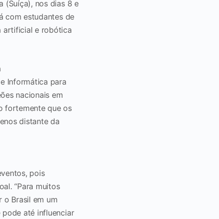
 (Suíça), nos dias 8 e
rá com estudantes de
rtificial e robótica
a
e Informática para
eões nacionais em
to fortemente que os
menos distante da
s
eventos, pois
oal. “Para muitos
r o Brasil em um
 pode até influenciar