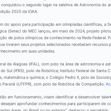
conquistou o segundo lugar na seletiva de Astronomia do a
edição 2025 da IOAA.
m do apoio para participação em olimpíadas científicas, a S
ógica (Setec) do MEC lançou, em maio de 2024, projeto pilot
iação de polos olímpicos de conhecimento na Rede Federal. P
s que tiveram seus projetos selecionados receberam recursos 
onhecimento em suas unidades.
deral de Alagoas (IFAL), com polo na área de astronomia e astr
do Sul (IFRS), polo de Robótica; Instituto Federal de Santa C
ca, matemática e química; o Colégio Pedro II, polo de Sociolo
do Paraná (UTFPR), com polo de Robótica de Competição.
Ac
stão em funcionamento, visam identificar e desenvolver talent
 desejam aprofundar conhecimentos para participarem de c
nadas áreas, no Brasil ou no exterior”, destacou o secretário