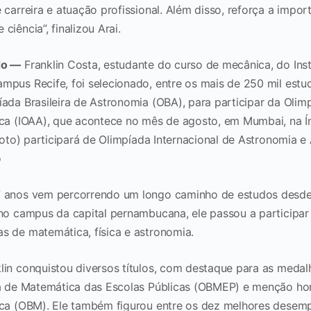
 carreira e atuação profissional. Além disso, reforça a impo
ciência”, finalizou Arai.
do —
Franklin Costa, estudante do curso de mecânica, do Inst
mpus Recife, foi selecionado, entre os mais de 250 mil estu
ada Brasileira de Astronomia (OBA), para participar da Olimp
ica (IOAA), que acontece no mês de agosto, em Mumbai, na Ín
 foto) participará de Olimpíada Internacional de Astronomia e 
o
 anos vem percorrendo um longo caminho de estudos desde 
 no campus da capital pernambucana, ele passou a participar
s de matemática, física e astronomia.
lin conquistou diversos títulos, com destaque para as medal
ra de Matemática das Escolas Públicas (OBMEP) e menção ho
ica (OBM). Ele também figurou entre os dez melhores desemp