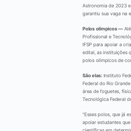
Astronomia de 2023 e 
garantiu sua vaga na 
Polos olímpicos
—
Alé
Profissional e Tecnol
IFSP para apoiar a cr
edital, as instituiçõe
polos olímpicos de c
São elas:
Instituto Fe
Federal do Rio Grande 
área de foguetes, físi
Tecnológica Federal 
“Esses polos, que já e
apoiar estudantes que
científicas em determi