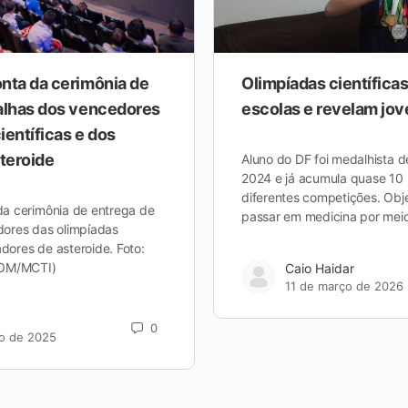
nta da cerimônia de
Olimpíadas científica
alhas dos vencedores
escolas e revelam jov
ientíficas e dos
teroide
Aluno do DF foi medalhista
2024 e já acumula quase 10
diferentes competições. Obje
a cerimônia de entrega de
passar em medicina por mei
ores das olimpíadas
adores de asteroide. Foto:
COM/MCTI)
Caio Haidar
11 de março de 2026
0
o de 2025