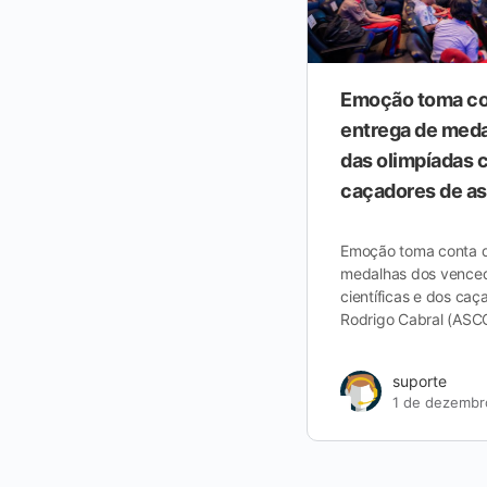
Emoção toma co
entrega de med
das olimpíadas c
caçadores de as
Emoção toma conta d
medalhas dos venced
científicas e dos caç
Rodrigo Cabral (AS
suporte
1 de dezembr