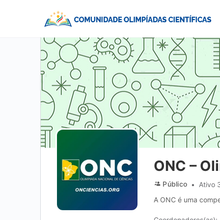
ONC – Oli
Público
Ativo 
A ONC é uma competi
Coordenadores(as):