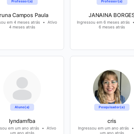
Professor(a)
Professor(a)
runa Campos Paula
JANAINA BORGE
sou em 4 meses atrás
•
Ativo
Ingressou em 6 meses atrás
4 meses atrás
6 meses atrás
Aluno(a)
Pesquisador(a)
lyndamfba
cris
ssou em um ano atrás
•
Ativo
Ingressou em um ano atrás
•
um ano atrás
um ano atrás