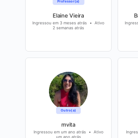
Professor(a)
Elaine Vieira
B
Ingressou em 3 meses atrás
•
Ativo
Ingres
2 semanas atrás
Outro(a)
mvita
Ingressou em um ano atrás
•
Ativo
Ingre
um ano atrás