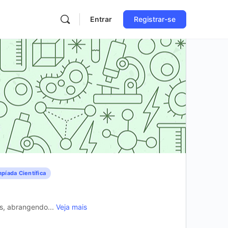
Entrar
Registrar-se
píada Científica
is, abrangendo...
Veja mais