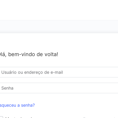
lá, bem-vindo de volta!
squeceu a senha?