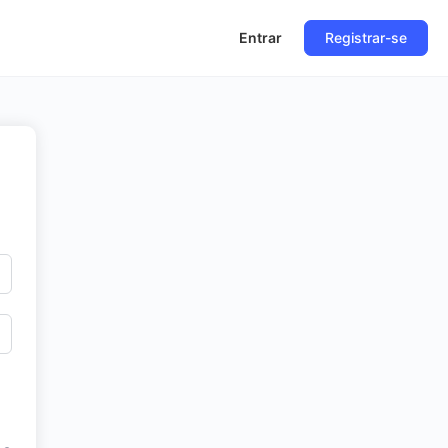
Entrar
Registrar-se